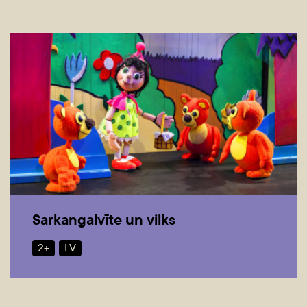
Sarkangalvīte un vilks
2+
LV