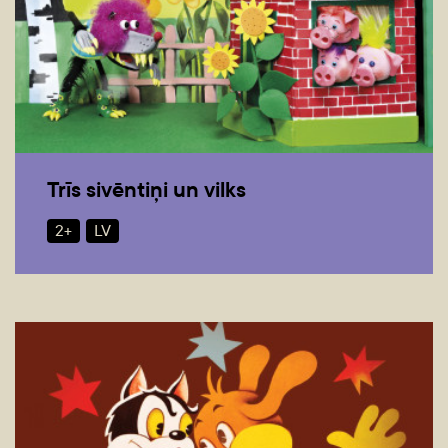
Trīs sivēntiņi un vilks
2+
LV