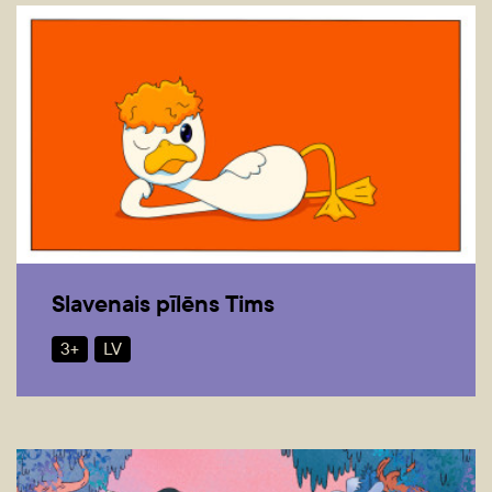
Slavenais pīlēns Tims
3+
LV