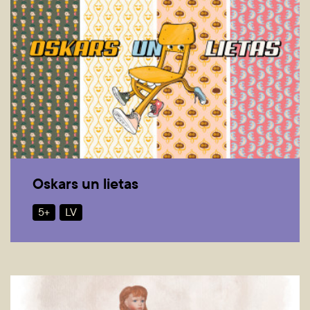
Oskars un lietas
5+
LV