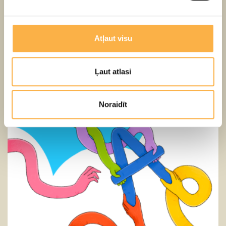
Atļaut visu
Kā Brālītis Trusītis uzvarēja Lauvu
3+
LV
Ļaut atlasi
Noraidīt