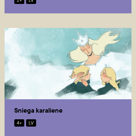
2+
LV
Sniega karaliene
4+
LV