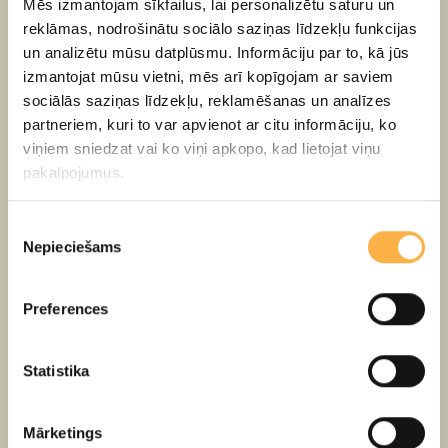
Mēs izmantojam sīkfailus, lai personalizētu saturu un
reklāmas, nodrošinātu sociālo saziņas līdzekļu funkcijas
un analizētu mūsu datplūsmu. Informāciju par to, kā jūs
izmantojat mūsu vietni, mēs arī kopīgojam ar saviem
sociālās saziņas līdzekļu, reklamēšanas un analīzes
partneriem, kuri to var apvienot ar citu informāciju, ko
Emīls un Berlīnes zēni
viņiem sniedzat vai ko viņi apkopo, kad lietojat viņu
pakalpojumus.
5+
LV
Piekrišanas
Nepieciešams
izvēle
Preferences
Statistika
Mārketings