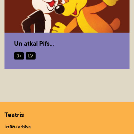
Un atkal Pifs...
3+
LV
Teātris
Izrāžu arhīvs