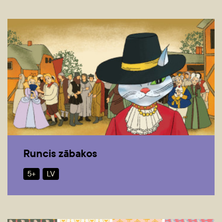
Runcis zābakos
5+
LV