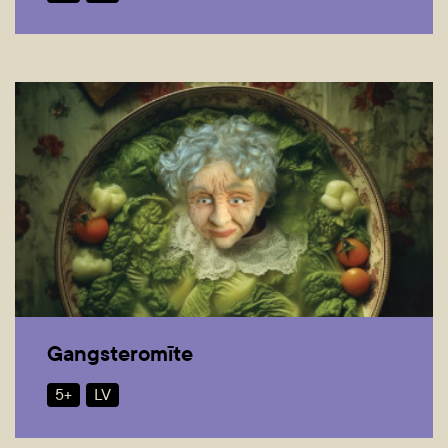
Gangsteromīte
5+
LV