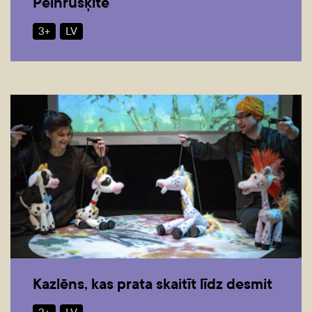
Pelnrušķīte
3+
LV
Kazlēns, kas prata skaitīt līdz desmit