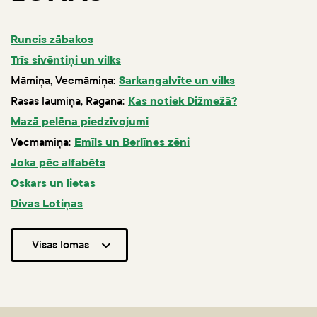
Runcis zābakos
Trīs sivēntiņi un vilks
Māmiņa, Vecmāmiņa:
Sarkangalvīte un vilks
Rasas laumiņa, Ragana:
Kas notiek Dižmežā?
Mazā pelēna piedzīvojumi
Vecmāmiņa:
Emīls un Berlīnes zēni
Joka pēc alfabēts
Oskars un lietas
Divas Lotiņas
Visas lomas