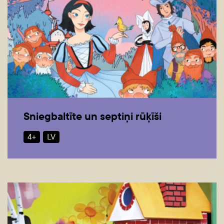
Sniegbaltīte un septiņi rūķīši
4+
LV