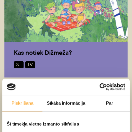
Kas notiek Dižmežā?
3+
LV
Piekrišana
Sīkāka informācija
Par
Šī tīmekļa vietne izmanto sīkfailus