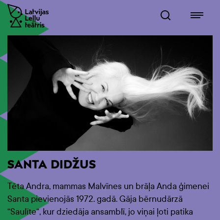
SANTA DIDŽUS
Tēta Andra, mammas Malvīnes un brāļa Anda ģimenei
Santa pievienojās 1972. gadā. Gāja bērnudārzā
“Saulīte“, kur dziedāja ansamblī, jo viņai ļoti patika