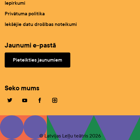
Iepirkumi
Privātuma politika
Iekšējie datu drošības noteikumi
Jaunumi e-pastā
Pieteikties jaunumiem
Seko mums
© Latvijas Leļļu teātris 2026