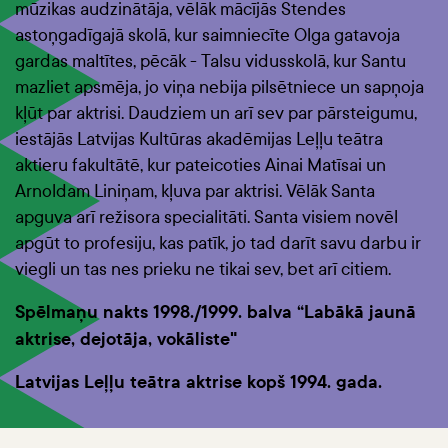
mūzikas audzinātāja, vēlāk mācījās Stendes
astoņgadīgajā skolā, kur saimniecīte Olga gatavoja
gardas maltītes, pēcāk - Talsu vidusskolā, kur Santu
mazliet apsmēja, jo viņa nebija pilsētniece un sapņoja
kļūt par aktrisi. Daudziem un arī sev par pārsteigumu,
iestājās Latvijas Kultūras akadēmijas Leļļu teātra
aktieru fakultātē, kur pateicoties Ainai Matīsai un
Arnoldam Liniņam, kļuva par aktrisi. Vēlāk Santa
apguva arī režisora specialitāti. Santa visiem novēl
apgūt to profesiju, kas patīk, jo tad darīt savu darbu ir
viegli un tas nes prieku ne tikai sev, bet arī citiem.
Spēlmaņu nakts 1998./1999. balva “Labākā jaunā
aktrise, dejotāja, vokāliste"
Latvijas Leļļu teātra aktrise kopš 1994. gada.