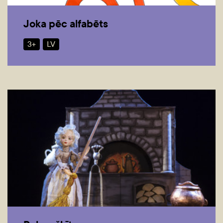
Joka pēc alfabēts
3+
LV