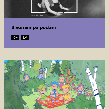
Sivēnam pa pēdām
6+
LV