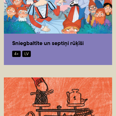
Sniegbaltīte un septiņi rūķīši
4+
LV