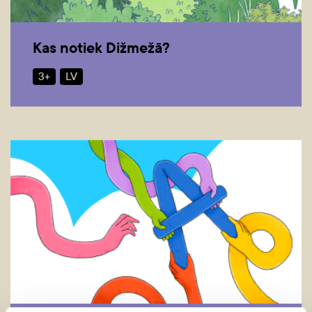
Kas notiek Dižmežā?
3+
LV