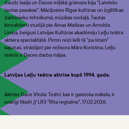
daudz lasīja un Daces mīļākā grāmata bija "Latviešu
tautas pasakas". Mācījusies Rīgas kultūras un izglītības
darbinieku tehnikumā, mūzikas nodaļā, Tautas
kinoaktieru studijā pie Ainas Matīsas un Arnolda
Liniņa, beigusi Latvijas Kultūras akadēmiju Leļļu teātra
aktiera specialitātē. Pirmo reizi lelli tā "pa īstam"
sajutusi, strādājot pie režisora Māra Koristina. Leļļu
teātris ir Daces darba mājas.
Latvijas Leļļu teātra aktrise kopš 1994. gada.
Aktrise Dace Vītola: Teātri, kas ir gaistoša māksla, ir
svarīgi fiksēt
// LR3 "Rīta regtaims", 17.02.2026.