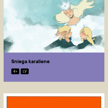
Sniega karaliene
4+
LV