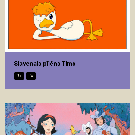
Slavenais pīlēns Tims
3+
LV