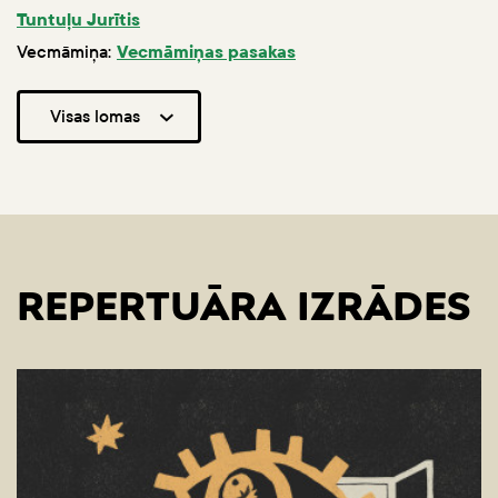
Tuntuļu Jurītis
Vecmāmiņa:
Vecmāmiņas pasakas
Visas lomas
REPERTUĀRA IZRĀDES