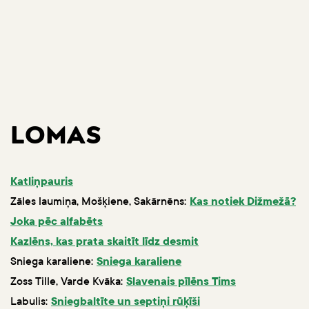
LOMAS
Katliņpauris
Zāles laumiņa, Mošķiene, Sakārnēns:
Kas notiek Dižmežā?
Joka pēc alfabēts
Kazlēns, kas prata skaitīt līdz desmit
Sniega karaliene:
Sniega karaliene
Zoss Tille, Varde Kvāka:
Slavenais pīlēns Tims
Labulis:
Sniegbaltīte un septiņi rūķīši