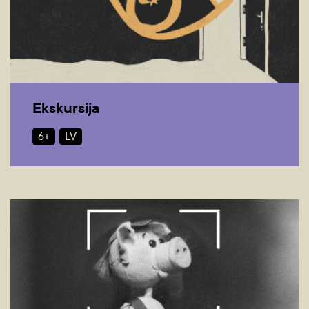
Ekskursija
6+
LV