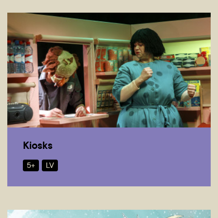
Kiosks
5+
LV