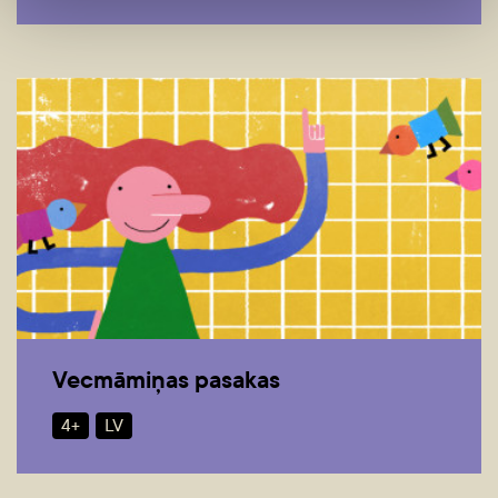
Vecmāmiņas pasakas
4+
LV