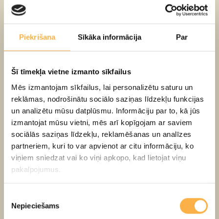
Joka pēc alfabēts
3+
LV
Piekrišana
Sīkāka informācija
Par
Šī tīmekļa vietne izmanto sīkfailus
Mēs izmantojam sīkfailus, lai personalizētu saturu un
reklāmas, nodrošinātu sociālo saziņas līdzekļu funkcijas
un analizētu mūsu datplūsmu. Informāciju par to, kā jūs
izmantojat mūsu vietni, mēs arī kopīgojam ar saviem
sociālās saziņas līdzekļu, reklamēšanas un analīzes
partneriem, kuri to var apvienot ar citu informāciju, ko
viņiem sniedzat vai ko viņi apkopo, kad lietojat viņu
pakalpojumus.
Piekrišanas
Nepieciešams
izvēle
Katliņpauris