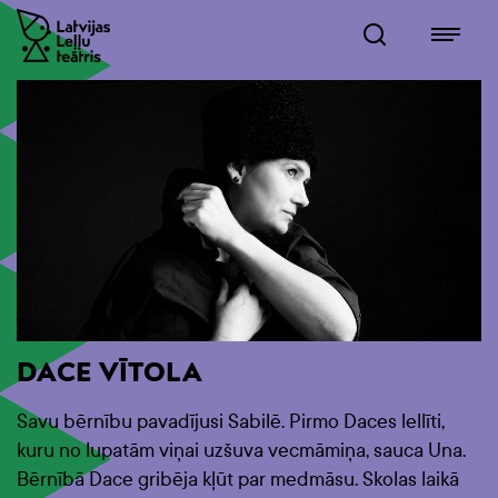
DACE VĪTOLA
Savu bērnību pavadījusi Sabilē. Pirmo Daces lellīti,
kuru no lupatām viņai uzšuva vecmāmiņa, sauca Una.
Bērnībā Dace gribēja kļūt par medmāsu. Skolas laikā