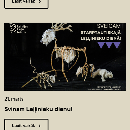
Lasīt vairāk
21. marts
Svinam Leļļinieku dienu!
Lasīt vairāk