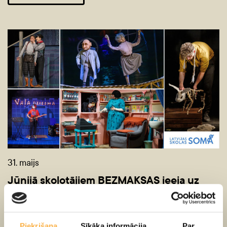
31. maijs
Jūnijā skolotājiem BEZMAKSAS ieeja uz
izrādēm!
Piekrišana
Sīkāka informācija
Par