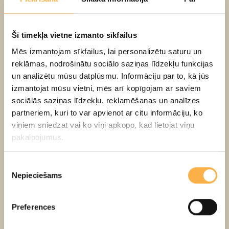
Lasīt vairāk
Šī tīmekļa vietne izmanto sīkfailus
Mēs izmantojam sīkfailus, lai personalizētu saturu un
reklāmas, nodrošinātu sociālo saziņas līdzekļu funkcijas
un analizētu mūsu datplūsmu. Informāciju par to, kā jūs
izmantojat mūsu vietni, mēs arī kopīgojam ar saviem
sociālās saziņas līdzekļu, reklamēšanas un analīzes
partneriem, kuri to var apvienot ar citu informāciju, ko
viņiem sniedzat vai ko viņi apkopo, kad lietojat viņu
pakalpojumus.
Piekrišanas
19. maijs
Nepieciešams
izvēle
Teātra festivāls Nr. 2
Preferences
Lasīt vairāk