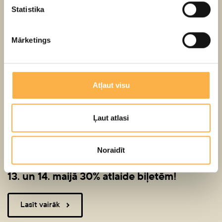
Statistika
Mārketings
Atļaut visu
Ļaut atlasi
Noraidīt
12. maijs
13. un 14. maijā 30% atlaide biļetēm!
Lasīt vairāk