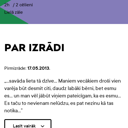
2h
/
2 cēlieni
Lielā zāle
PAR IZRĀDI
Pirmizrāde:
17.05.2013.
„...savāda lieta tā dzīve… Maniem vecākiem droši vien
varēja būt desmit citi, daudz labāki bērni, bet esmu
es… un man vēl jābūt viņiem pateicīgam, ka es esmu…
Es taču to nevienam nelūdzu, es pat nezinu kā tas
notika…”
Lasīt vairāk