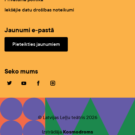
Iekšējie datu drošības noteikumi
Jaunumi e-pastā
Pieteikties jaunumiem
Seko mums
© Latvijas Leļļu teātris 2026
Izstrādāja
Kosmodroms