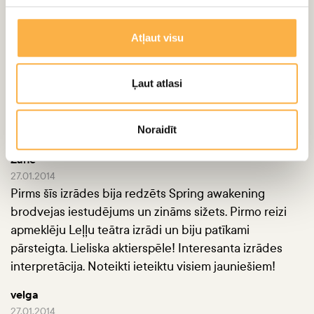
Atļaut visu
Ļaut atlasi
ATSAUKSMES
Noraidīt
Zane
27.01.2014
Pirms šīs izrādes bija redzēts Spring awakening
brodvejas iestudējums un zināms sižets. Pirmo reizi
apmeklēju Leļļu teātra izrādi un biju patīkami
pārsteigta. Lieliska aktierspēle! Interesanta izrādes
interpretācija. Noteikti ieteiktu visiem jauniešiem!
velga
27.01.2014