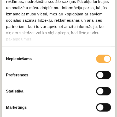
LOMĀS
reklāmas, nodrošinātu sociālo saziņas līdzekļu funkcijas
un analizētu mūsu datplūsmu. Informāciju par to, kā jūs
izmantojat mūsu vietni, mēs arī kopīgojam ar saviem
Morics:
Daumants Švampe
sociālās saziņas līdzekļu, reklamēšanas un analīzes
Melhiors:
Miķelis Žideļūns
partneriem, kuri to var apvienot ar citu informāciju, ko
Vendla:
Lienīte Podskočija
viņiem sniedzat vai ko viņi apkopo, kad lietojat viņu
pakalpojumus.
Bergmaņa kundze:
Laila Kirmuška
Gabora kundze, Kalēja sieva:
Audra Pētersone
Piekrišanas
Otto, Fligengots:
Edgars Kaufelds
Nepieciešams
izvēle
Ernests, Habebalds:
Aleksandrs Jonovs
Hansiks, Cungenšlags:
Artūrs Putniņš
Preferences
Marta:
Dana Avotiņa-Lāce
Ilza:
Santa Didžus
Statistika
Meitene:
Jūlija Meščerjakova
Zonnenštihs:
Pēteris Šogolovs
Mārketings
Cilvēks maskā, Ārsts:
Valdis Vanags
Tea:
Aleksandra Brunere