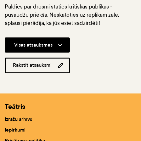
Paldies par drosmi stāties kritiskās publikas -
pusaudžu priekšā. Neskatoties uz replikām zālē,
aplausi pierādīja, ka jūs esiet sadzirdēti!
Visas atsauksmes
Rakstīt atsauksmi
Teātris
Izrāžu arhīvs
Iepirkumi
Privātuma politika