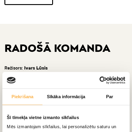
RADOŠĀ KOMANDA
Režisors:
Ivars Lūsis
Scenogrāfs, mākslinieks:
Aigars Ozoliņš
Tērpu māksliniece:
Ieva Veita
Komponists:
Silvestrs Zemgals
Piekrišana
Sīkāka informācija
Par
Tulkojums:
Ivars Lūsis
Šī tīmekļa vietne izmanto sīkfailus
Mēs izmantojam sīkfailus, lai personalizētu saturu un