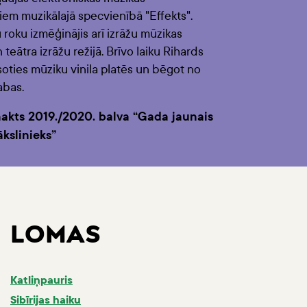
em muzikālajā specvienībā "Effekts".
 roku izmēģinājis arī izrāžu mūzikas
 teātra izrāžu režijā. Brīvo laiku Rihards
oties mūziku vinila platēs un bēgot no
abas.
akts 2019./2020. balva “Gada jaunais
kslinieks”
LOMAS
Katliņpauris
Sibīrijas haiku