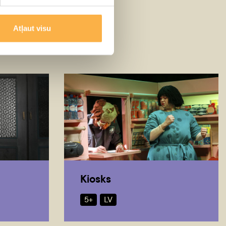
Atļaut visu
Kiosks
5+
LV