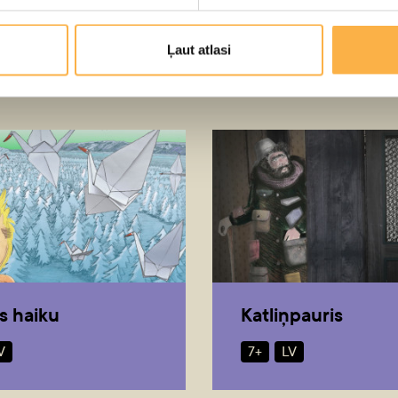
Ļaut atlasi
as haiku
Katliņpauris
V
7+
LV