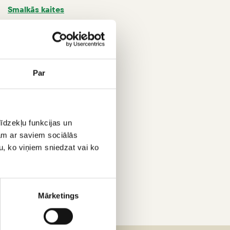
Smalkās kaites
Antons, pircēji:
Kiosks
Par
īdzekļu funkcijas un
jam ar saviem sociālās
u, ko viņiem sniedzat vai ko
Mārketings