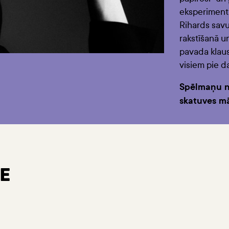
eksperimenti
Rihards savu
rakstīšanā un
pavada klaus
visiem pie d
Spēlmaņu n
skatuves mā
E