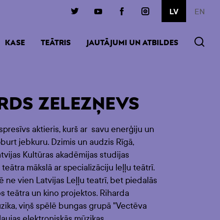
EN
LV
KTĪVA)
KASE
TEĀTRIS
JAUTĀJUMI UN ATBILDES
RDS ZELEZŅEVS
spresīvs aktieris, kurš ar savu enerģiju un
burt jebkuru. Dzimis un audzis Rīgā,
atvijas Kultūras akadēmijas studijas
teātra mākslā ar specializāciju leļļu teātrī.
 ne vien Latvijas Leļļu teatrī, bet piedalās
s teātra un kino projektos. Riharda
mūzika, viņš spēlē bungas grupā "Vectēva
 ļaujas elektroniskās mūzikas