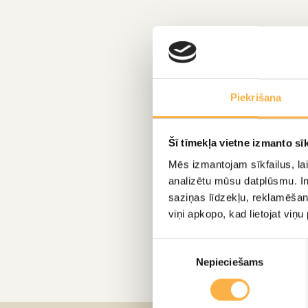
Piekrišana
Šī tīmekļa vietne izmanto sīk
Mēs izmantojam sīkfailus, lai
analizētu mūsu datplūsmu. In
saziņas līdzekļu, reklamēšana
viņi apkopo, kad lietojat viņ
Piekrišanas
Nepieciešams
izvēle