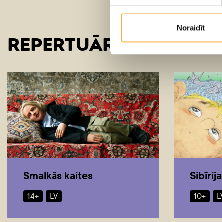
Noraidīt
REPERTUĀRA IZRĀDES
Smalkās kaites
Sibīrij
14+
LV
10+
L