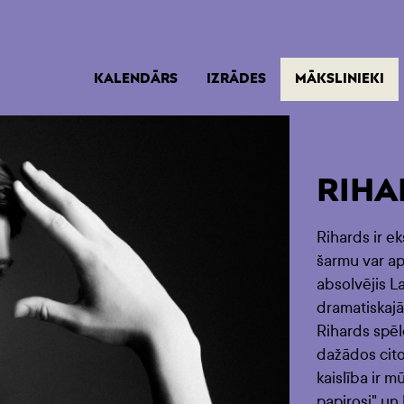
(A
KALENDĀRS
IZRĀDES
MĀKSLINIEKI
RIHA
Rihards ir ek
šarmu var ap
absolvējis L
dramatiskajā 
Rihards spēlē
dažādos cito
kaislība ir 
papirosi" un