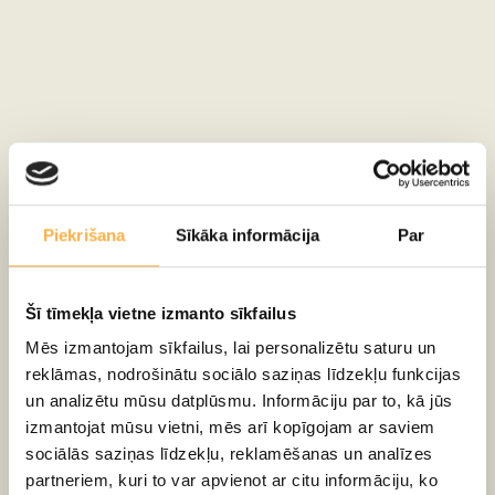
Piekrišana
Sīkāka informācija
Par
Šī tīmekļa vietne izmanto sīkfailus
Mēs izmantojam sīkfailus, lai personalizētu saturu un
“Smalkās kaites”- nezūdošas cilvēku vājības jaunā
reklāmas, nodrošinātu sociālo saziņas līdzekļu funkcijas
izrādē
un analizētu mūsu datplūsmu. Informāciju par to, kā jūs
izmantojat mūsu vietni, mēs arī kopīgojam ar saviem
sociālās saziņas līdzekļu, reklamēšanas un analīzes
partneriem, kuri to var apvienot ar citu informāciju, ko