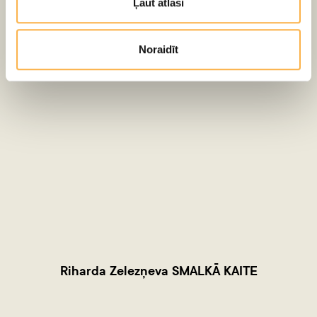
Ļaut atlasi
Top jauna izrāde pieaugušajiem - SMALKĀS
Noraidīt
KAITES
Riharda Zelezņeva SMALKĀ KAITE