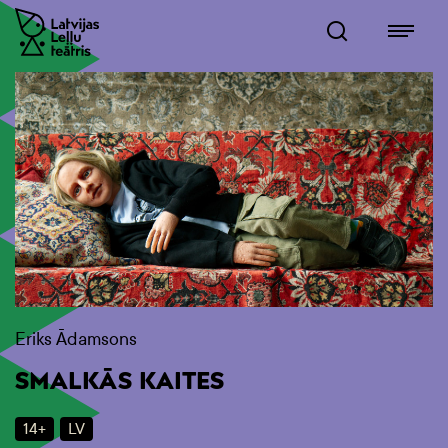
Eriks Ādamsons
SMALKĀS KAITES
14+
LV