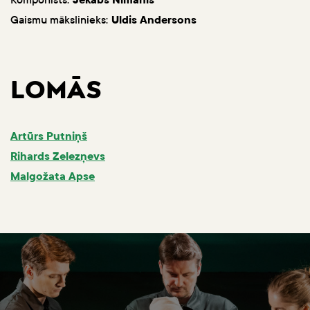
Gaismu mākslinieks:
Uldis Andersons
LOMĀS
Artūrs Putniņš
Rihards Zelezņevs
Malgožata Apse