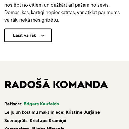
noslēpt no citiem un dažkārt arī pašam no sevis.
Domas, kas, kārtīgi nepieskatītas, var atklāt par mums
vairāk, nekā mēs gribētu.
Lasīt vairāk
RADOŠĀ KOMANDA
Režisors:
Edgars Kaufelds
Leļļu un kostīmu māksliniece:
Kristīne Jurjāne
Scenogrāfs:
Kristaps Kramiņš
Komponists:
Jēkabs Nīmanis