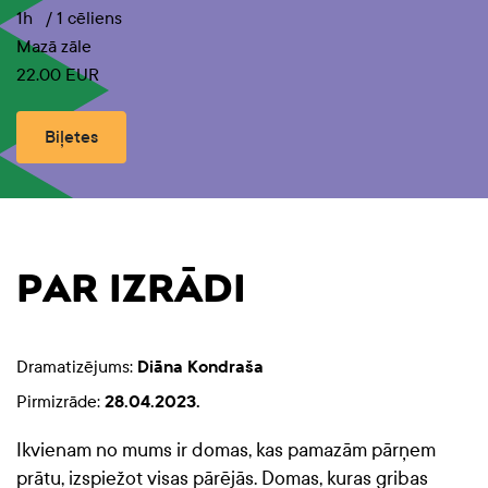
1h
/
1 cēliens
Mazā zāle
22.00 EUR
Biļetes
PAR IZRĀDI
Dramatizējums:
Diāna Kondraša
Pirmizrāde:
28.04.2023.
Ikvienam no mums ir domas, kas pamazām pārņem
prātu, izspiežot visas pārējās. Domas, kuras gribas