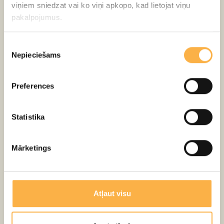
viņiem sniedzat vai ko viņi apkopo, kad lietojat viņu
pakalpojumus.
Piekrišanas
Nepieciešams
izvēle
Preferences
SMALKĀS KAITES
Statistika
Mārketings
Atļaut visu