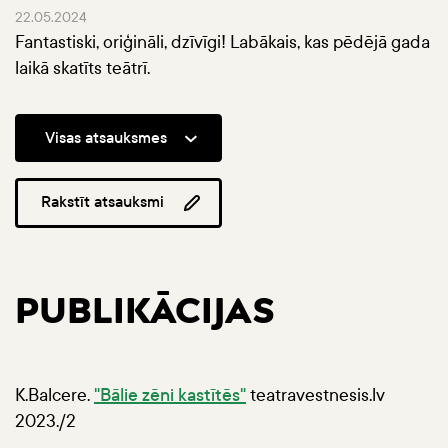
22.05.2024
Fantastiski, oriģināli, dzīvīgi! Labākais, kas pēdējā gada
laikā skatīts teātrī.
Visas atsauksmes
Rakstīt atsauksmi
PUBLIKĀCIJAS
K.Balcere.
"Bālie zēni kastītēs"
teatravestnesis.lv
2023./2