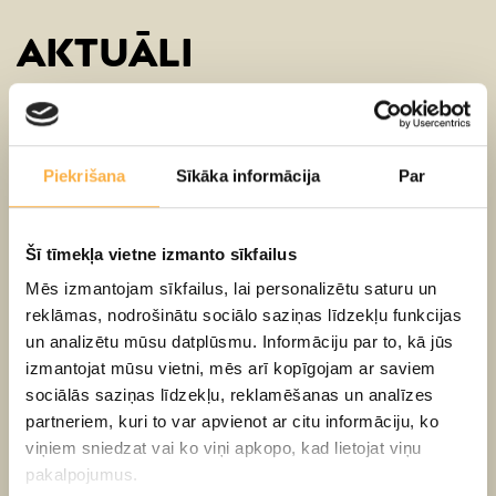
AKTUĀLI
Piekrišana
Sīkāka informācija
Par
Šī tīmekļa vietne izmanto sīkfailus
Mēs izmantojam sīkfailus, lai personalizētu saturu un
reklāmas, nodrošinātu sociālo saziņas līdzekļu funkcijas
un analizētu mūsu datplūsmu. Informāciju par to, kā jūs
izmantojat mūsu vietni, mēs arī kopīgojam ar saviem
sociālās saziņas līdzekļu, reklamēšanas un analīzes
partneriem, kuri to var apvienot ar citu informāciju, ko
04.08.2026
viņiem sniedzat vai ko viņi apkopo, kad lietojat viņu
Latvijas Leļļu teātris atklāj 83.
pakalpojumus.