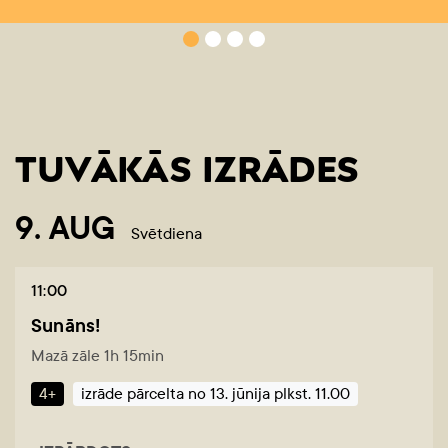
TUVĀKĀS IZRĀDES
9. AUG
Svētdiena
11:00
Sunāns!
Mazā zāle 1h 15min
4+
izrāde pārcelta no 13. jūnija plkst. 11.00