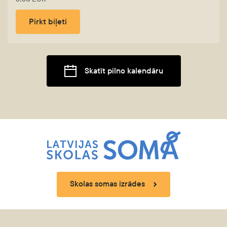
Pirkt biļeti
Skatīt pilno kalendāru
Skolas somas izrādes