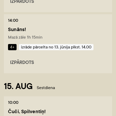
IZPĀRDOTS
14:00
Sunāns!
Mazā zāle 1h 15min
4+
izrāde pārcelta no 13. jūnija plkst. 14.00
IZPĀRDOTS
15. AUG
Sestdiena
10:00
Čuči, Spilventiņ!