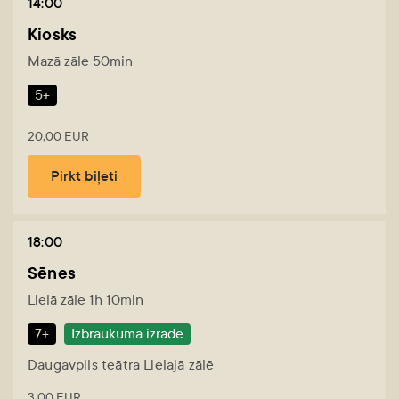
14:00
Kiosks
Mazā zāle 50min
5+
20,00 EUR
Pirkt biļeti
18:00
Sēnes
Lielā zāle 1h 10min
7+
Izbraukuma izrāde
Daugavpils teātra Lielajā zālē
3,00 EUR