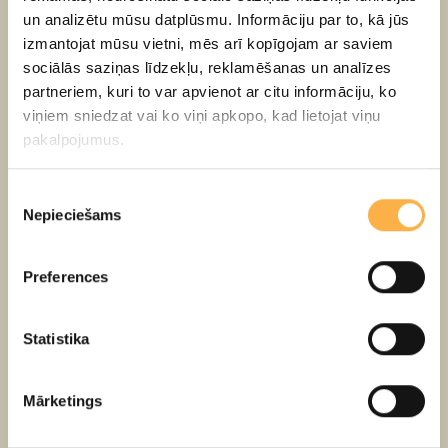
un analizētu mūsu datplūsmu. Informāciju par to, kā jūs
pašiem būs iespēja iejusties aktiera darbā un sajust,
izmantojat mūsu vietni, mēs arī kopīgojam ar saviem
kādas prasmes ir nepieciešams leļļu vadīšanā. Tā būs
sociālās saziņas līdzekļu, reklamēšanas un analīzes
lieliska iespēja piedzīvot teātra maģiju no cita skatu
partneriem, kuri to var apvienot ar citu informāciju, ko
punkta!
viņiem sniedzat vai ko viņi apkopo, kad lietojat viņu
pakalpojumus.
Garums:
1 h 30 min
Vecums:
6+
Piekrišanas
Ekskursiju vada:
aktrise Dace Vītola vai Lienīte
Nepieciešams
izvēle
Podskočija
Dalībnieku skaits:
20
Preferences
Biļešu cena individuāli:
15 EUR
Ekskursijas cena grupai:
Statistika
līdz 20 cilvēkiem – 240.00 EUR
Mārketings
līdz 25 cilvēkiem – 300.00 EUR