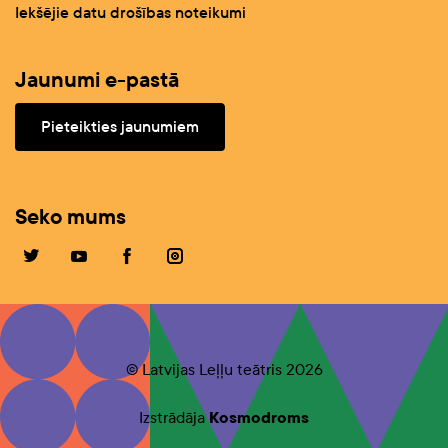
Iekšējie datu drošības noteikumi
Jaunumi e-pastā
Pieteikties jaunumiem
Seko mums
© Latvijas Leļļu teātris 2026
Izstrādāja
Kosmodroms