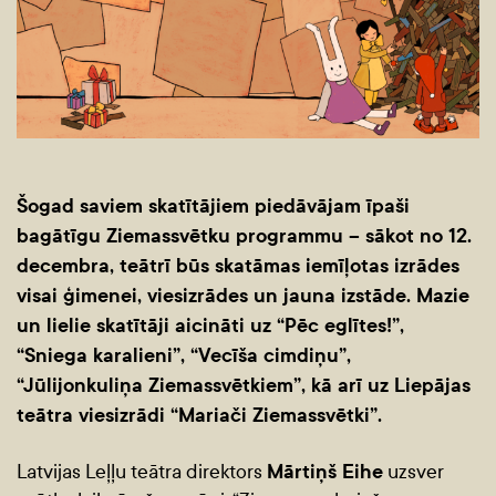
Šogad saviem skatītājiem piedāvājam īpaši
bagātīgu Ziemassvētku programmu – sākot no 12.
decembra, teātrī būs skatāmas iemīļotas izrādes
visai ģimenei, viesizrādes un jauna izstāde. Mazie
un lielie skatītāji aicināti uz “Pēc eglītes!”,
“Sniega karalieni”, “Vecīša cimdiņu”,
“Jūlijonkuliņa Ziemassvētkiem”, kā arī uz Liepājas
teātra viesizrādi “Mariači Ziemassvētki”.
Latvijas Leļļu teātra direktors
Mārtiņš Eihe
uzsver