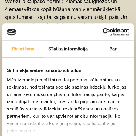
svētku laika īpašo nozīmi: “Ziemas saulgriežos un
Ziemassvētkos kopā būšana man vienmēr šķiet kā
spīts tumsai – sajūta, ka gaismu varam uzšķilt paši. Un
mākslas notikums šajā laikā man ir kā dumpiniecisks
brīnums – vieta, kur fantāzija uzdrīkstas izaicināt
realitāti un kur es drīkstu uz mirkli atkal kļūt par bērnu,
pat ja pasaule apkārt brīžiem šķiet skarba.”
Piekrišana
Sīkāka informācija
Par
Svētku programma:
Šī tīmekļa vietne izmanto sīkfailus
“Pēc eglītes!”
.
Ģimenisks muzikāls stāsts, kurā
Mēs izmantojam sīkfailus, lai personalizētu saturu un
aktieri skatītājus ved maģiskā piedzīvojumā, kopīgi
reklāmas, nodrošinātu sociālo saziņas līdzekļu funkcijas
meklējot svētku siltumu un eglīti. Šogad izrādei ir
un analizētu mūsu datplūsmu. Informāciju par to, kā jūs
īpaši svētki – tā pārcēlusies no Mazās uz Lielo zāli.
izmantojat mūsu vietni, mēs arī kopīgojam ar saviem
“Sniega karaliene”
. H. K. Andersena mūžīgā klasika
sociālās saziņas līdzekļu, reklamēšanas un analīzes
par Kaju un Gerdu, drosmi, draudzību un ziemas
partneriem, kuri to var apvienot ar citu informāciju, ko
brīnumu.
viņiem sniedzat vai ko viņi apkopo, kad lietojat viņu
“Vecīša cimdiņš”
. Muzikāla pasaka visai ģimenei par
pakalpojumus.
rūķiem Tirkšķi, Tarkšķi un Svilpīti, kuri stāsta pasakas