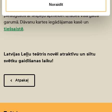
Latvijas Leļļu teātrī pieejamas arī
dāvanu kartes
–
Noraidīt
lielisks veids, kā iepriecināt gan bērnus, gan
pieaugušos ar iespēju apmeklēt izrādes visa gada
garumā. Dāvanu kartes iegādājamas kasē un
tiešsaistē
.
Latvijas Leļļu teātris novēl atraktīvu un siltu
svētku gaidīšanas laiku!
Atpakaļ