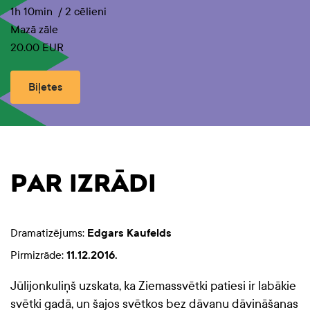
1h 10min
/
2 cēlieni
Mazā zāle
20.00 EUR
Biļetes
PAR IZRĀDI
Dramatizējums:
Edgars Kaufelds
Pirmizrāde:
11.12.2016.
Jūlijonkuliņš uzskata, ka Ziemassvētki patiesi ir labākie
svētki gadā, un šajos svētkos bez dāvanu dāvināšanas