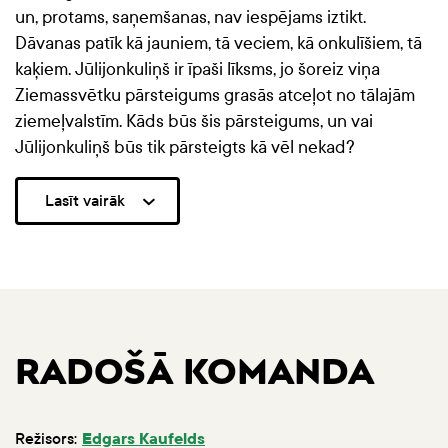
un, protams, saņemšanas, nav iespējams iztikt.
Dāvanas patīk kā jauniem, tā veciem, kā onkulīšiem, tā
kaķiem. Jūlijonkuliņš ir īpaši līksms, jo šoreiz viņa
Ziemassvētku pārsteigums grasās atceļot no tālajām
ziemeļvalstīm. Kāds būs šis pārsteigums, un vai
Jūlijonkuliņš būs tik pārsteigts kā vēl nekad?
Lasīt vairāk
RADOŠĀ KOMANDA
Režisors:
Edgars Kaufelds