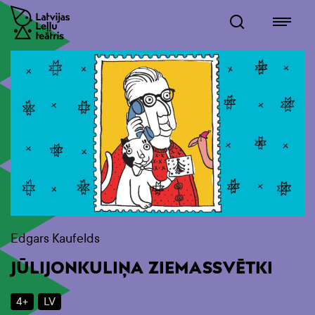
Edgars Kaufelds
JŪLIJONKULIŅA ZIEMASSVĒTKI
4+
LV