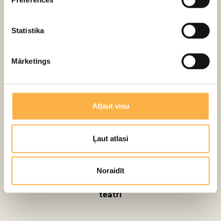
VIDEO
Statistika
Mārketings
Atļaut visu
Ļaut atlasi
Noraidīt
"Jūlijonkuliņa Ziemassvētki 2" - Latvijas Leļļu
teātrī