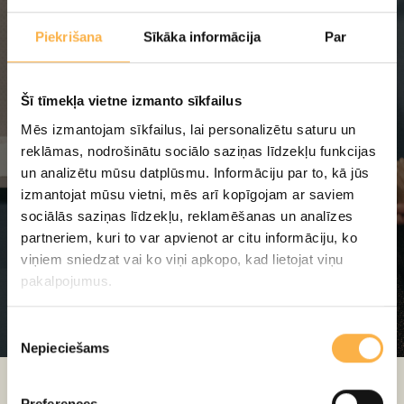
Piekrišana
Sīkāka informācija
Par
Šī tīmekļa vietne izmanto sīkfailus
FOTO GALERIJA
Mēs izmantojam sīkfailus, lai personalizētu saturu un
reklāmas, nodrošinātu sociālo saziņas līdzekļu funkcijas
un analizētu mūsu datplūsmu. Informāciju par to, kā jūs
izmantojat mūsu vietni, mēs arī kopīgojam ar saviem
Skatīt galeriju
sociālās saziņas līdzekļu, reklamēšanas un analīzes
partneriem, kuri to var apvienot ar citu informāciju, ko
viņiem sniedzat vai ko viņi apkopo, kad lietojat viņu
pakalpojumus.
Latvijas Leļļu teātra izrāde "Jūlijonkuliņa Ziemassvētki 2".
Režisors Edgars Kaufelds. FOTO: A. Bijons
Piekrišanas
Nepieciešams
izvēle
Preferences