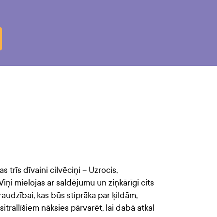
I
 trīs dīvaini cilvēciņi – Uzrocis,
iņi mielojas ar saldējumu un ziņkārīgi cits
raudzībai, kas būs stiprāka par ķildām,
trallīšiem nāksies pārvarēt, lai dabā atkal