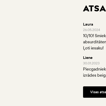
ATS
Laura
26.05.2024
10/10! Smiek
absurditātem
Ļoti iesaku!
Liene
30.01.2023
Piecgadniekam
izrādes beig
Visas at