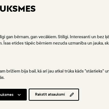
AUKSMES
līgi gan bērnam, gan vecākiem. Stilīgi. Interesanti un bez 
. Īsas etides tāpēc bērniem nezuda uzmanība un jauka, ska
 brīžiem bija bail, kā arī jau atkal trūka kāds "stāstieks" 
ās.
Rakstīt atsauksmi
sauksmes