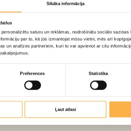
Skatīt galeriju
Sīkāka informācija
failus
 personalizētu saturu un reklāmas, nodrošinātu sociālo saziņas l
formāciju par to, kā jūs izmantojat mūsu vietni, mēs arī kopīgo
eļļu teātra izrāde "Naksitrallīši". Režisore Laura Čaupale. FOTO:
s un analīzes partneriem, kuri to var apvienot ar citu informācij
u pakalpojumus.
Preferences
Statistika
VIDEO
Ļaut atlasi