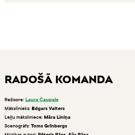
RADOŠĀ KOMANDA
Režisore:
Laura Čaupale
Mākslinieks:
Edgars Valters
Leļļu māksliniece:
Māra Liniņa
Scenogrāfs:
Toms Grīnbergs
Mūzikas autori:
Pēteris Pāss, Aija Pāsa