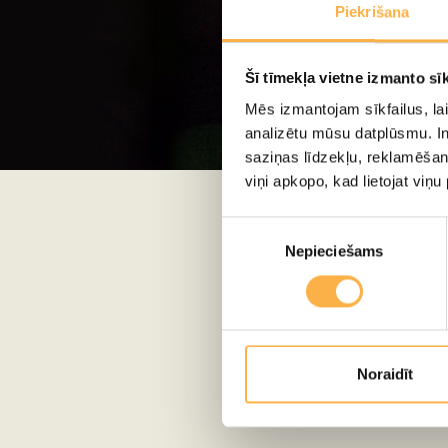
Piekrišana
Šī tīmekļa vietne izmanto sīk
Mēs izmantojam sīkfailus, lai
analizētu mūsu datplūsmu. In
Latvijas L
saziņas līdzekļu, reklamēšana
viņi apkopo, kad lietojat viņ
Piekrišanas
Nepieciešams
izvēle
Noraidīt