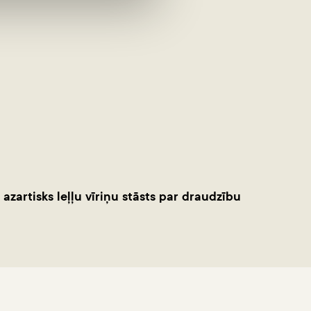
 - azartisks leļļu vīriņu stāsts par draudzību