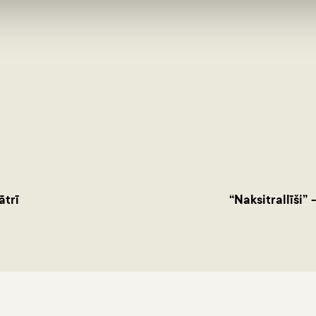
ātrī
“Naksitrallīši”