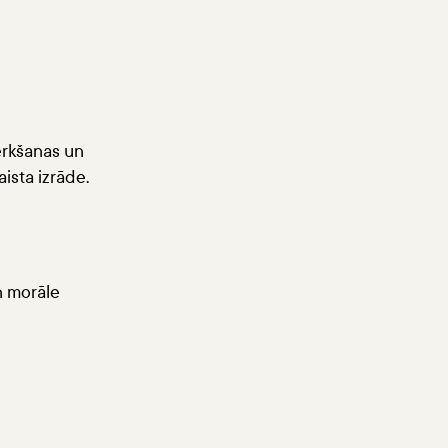
ķērkšanas un
ista izrāde.
un morāle