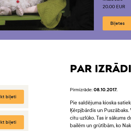
20.00 EUR
Biļetes
PAR IZRĀD
Pirmizrāde:
08.10.2017.
kt biļeti
Pie saldējuma kioska satiekas
Ķērpjbārdis un Puszābaks. V
citu uzlūko. Tas ir sākums d
kt biļeti
bailēm un grūtībām, ko Naksi