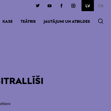
EN
LV
KASE
TEĀTRIS
JAUTĀJUMI UN ATBILDES
ITRALLĪŠI
cēlieni