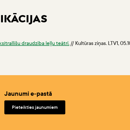
IKĀCIJAS
sitrallīšu draudzība leļļu teātrī.
// Kultūras ziņas. LTV1, 05.
Jaunumi e-pastā
Pieteikties jaunumiem