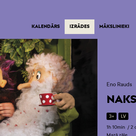
(AKTĪVA)
KALENDĀRS
IZRĀDES
MĀKSLINIEKI
Eno Rauds
NAKS
3+
LV
1h 10min
/
2 
Mazā zāle