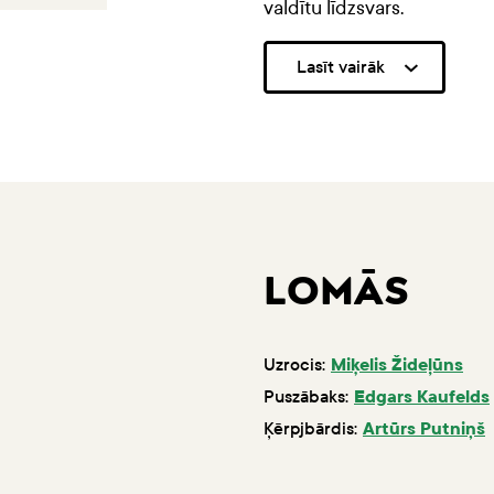
valdītu līdzsvars.
Lasīt vairāk
LOMĀS
Uzrocis:
Miķelis Žideļūns
Puszābaks:
Edgars Kaufelds
Ķērpjbārdis:
Artūrs Putniņš