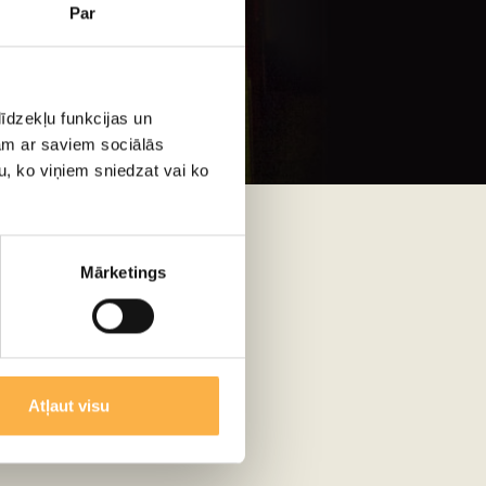
Par
īdzekļu funkcijas un
jam ar saviem sociālās
 V. Straume
u, ko viņiem sniedzat vai ko
Mārketings
Atļaut visu