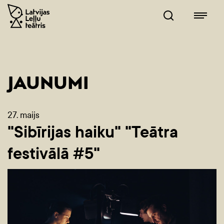
JAUNUMI
27. maijs
"Sibīrijas haiku" "Teātra
festivālā #5"