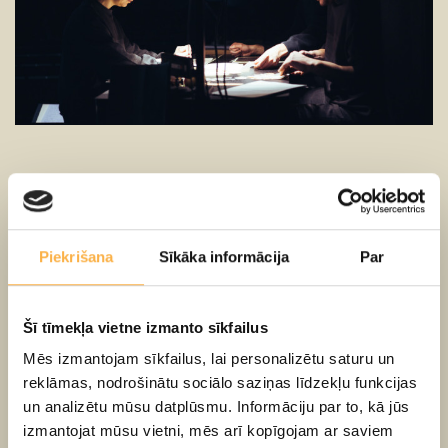
Jau trešo gadu pēc kārtas vasaras sākumā
Daugavpilī pulcēsies vairāki profesionālie teātri
un ar daudzveidīgu un bagātīgu programmu
Piekrišana
Sīkāka informācija
Par
ievadīs pilsētas svētku norisi.
“Teātra festivāls Nr.5”
notiks no 31. maija līdz 4.
Šī tīmekļa vietne izmanto sīkfailus
jūnijam, piedāvājot septiņas izrādes, tostarp
Mēs izmantojam sīkfailus, lai personalizētu saturu un
viesizrādes no Igaunijas un Itālijas. Tāpat kā
reklāmas, nodrošinātu sociālo saziņas līdzekļu funkcijas
iepriekšējos gados festivāla programmā iekļautas arī
un analizētu mūsu datplūsmu. Informāciju par to, kā jūs
sarunas ar skatītājiem un profesionāļu diskusijas par
izmantojat mūsu vietni, mēs arī kopīgojam ar saviem