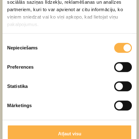
nozarē aktuālām tēmām. Nemainīgs paliek arī festivāla
sociālās saziņas līdzekļu, reklamēšanas un analīzes
sauklis - “Latgale ir tuvu”, kas atgādina gan festivāla
partneriem, kuri to var apvienot ar citu informāciju, ko
viesiem, gan Latgales iedzīvotājiem, ka Latgale nav
viņiem sniedzat vai ko viņi apkopo, kad lietojat viņu
kāda nesasniedzama vieta Latvijas vai Eiropas
pakalpojumus.
kontekstā. Un festivāls to apliecina praksē, ik gadu
pulcējot arvien vairāk teātru un paplašinot dalībnieku
Piekrišanas
Nepieciešams
ģeogrāfiju.
izvēle
Šī gada festivālā piedalīsies arī Latvijas Leļļu teātra
Preferences
izrāde
"Sibīrijas haiku"
4. jūnijā plkst. 18.00!
Statistika
BIĻETES meklē šeit!
Tiekamies festivālā!
Mārketings
Atļaut visu