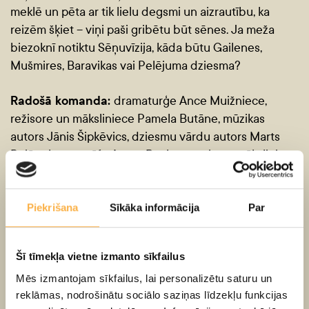
meklē un pēta ar tik lielu degsmi un aizrautību, ka
reizēm šķiet – viņi paši gribētu būt sēnes. Ja meža
biezoknī notiktu Sēņuvīzija, kāda būtu Gailenes,
Mušmires, Baravikas vai Pelējuma dziesma?
Radošā komanda:
dramaturģe Ance Muižniece,
režisore un māksliniece Pamela Butāne, mūzikas
autors Jānis Šipkēvics, dziesmu vārdu autors Marts
Pujāts, horeogrāfe Agate Bankava, gaismu māksliniece
Māra Aniņa, vokālā pedagoģe Una Stade
Lomās:
Anna Klišāne, Agris Nātre, Krists Jēkabsons
Piekrišana
Sīkāka informācija
Par
Andruss Kivirehks un Heiki
Šī tīmekļa vietne izmanto sīkfailus
Mēs izmantojam sīkfailus, lai personalizētu saturu un
Ernits – “Lote no
reklāmas, nodrošinātu sociālo saziņas līdzekļu funkcijas