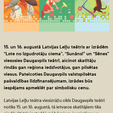
15. un 16. augustā Latvijas Leļļu teātris ar izrādēm
“Lote no Izgudrotāju ciema”, “Sunāns!” un “Sēnes”
viesosies Daugavpils teātrī, aicinot skatītāju
rindās gan reģiona iedzīvotājus, gan pilsētas
viesus. Pateicoties Daugavpils valstspilsētas
pašvaldības līdzfinansējumam, izrādes būs
iespējams apmeklēt par simbolisku cenu.
Latvijas Leļļu teātra viesizrāžu cikls Daugavpils teātrī
notiks 15. un 16. augustā, tā ietvaros skatītājiem tiks