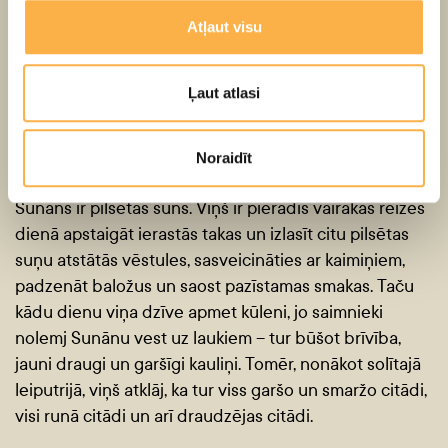
Jēkabsons, Baiba Vanaga, Miķelis Žideļūns, Malgožata
Atļaut visu
Apse
Ļaut atlasi
Pēc Lauras Melnes stāsta
motīviem
– “Sunāns!” 4+:
Noraidīt
Sunāns ir pilsētas suns. Viņš ir pieradis vairākas reizes
dienā apstaigāt ierastās takas un izlasīt citu pilsētas
suņu atstātās vēstules, sasveicināties ar kaimiņiem,
padzenāt baložus un saost pazīstamas smakas. Taču
kādu dienu viņa dzīve apmet kūleni, jo saimnieki
nolemj Sunānu vest uz laukiem – tur būšot brīvība,
jauni draugi un garšīgi kauliņi. Tomēr, nonākot solītajā
leiputrijā, viņš atklāj, ka tur viss garšo un smaržo citādi,
visi runā citādi un arī draudzējas citādi.