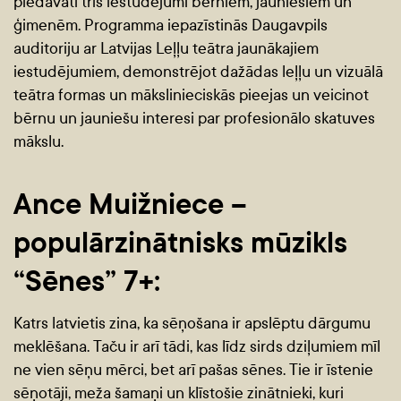
piedāvāti trīs iestudējumi bērniem, jauniešiem un
ģimenēm. Programma iepazīstinās Daugavpils
auditoriju ar Latvijas Leļļu teātra jaunākajiem
iestudējumiem, demonstrējot dažādas leļļu un vizuālā
teātra formas un mākslinieciskās pieejas un veicinot
bērnu un jauniešu interesi par profesionālo skatuves
mākslu.
Ance Muižniece –
populārzinātnisks mūzikls
“Sēnes” 7+:
Katrs latvietis zina, ka sēņošana ir apslēptu dārgumu
meklēšana. Taču ir arī tādi, kas līdz sirds dziļumiem mīl
ne vien sēņu mērci, bet arī pašas sēnes. Tie ir īstenie
sēņotāji, meža šamaņi un klīstošie zinātnieki, kuri