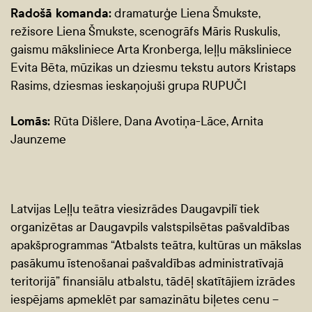
Radošā komanda:
dramaturģe Liena Šmukste,
režisore Liena Šmukste, scenogrāfs Māris Ruskulis,
gaismu māksliniece Arta Kronberga, leļļu māksliniece
Evita Bēta, mūzikas un dziesmu tekstu autors Kristaps
Rasims, dziesmas ieskaņojuši grupa RUPUČI
Lomās:
Rūta Dišlere, Dana Avotiņa-Lāce, Arnita
Jaunzeme
Latvijas Leļļu teātra viesizrādes Daugavpilī tiek
organizētas ar Daugavpils valstspilsētas pašvaldības
apakšprogrammas “Atbalsts teātra, kultūras un mākslas
pasākumu īstenošanai pašvaldības administratīvajā
teritorijā” finansiālu atbalstu, tādēļ skatītājiem izrādes
iespējams apmeklēt par samazinātu biļetes cenu –