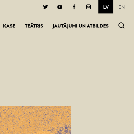
EN
LV
(AKTĪVA)
KASE
TEĀTRIS
JAUTĀJUMI UN ATBILDES