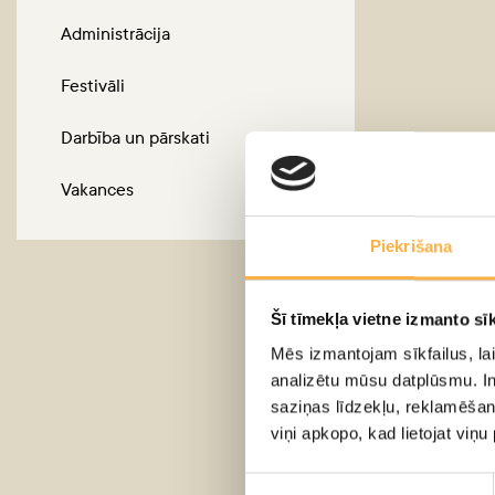
Administrācija
Festivāli
Darbība un pārskati
Vakances
Piekrišana
Šī tīmekļa vietne izmanto sīk
Mēs izmantojam sīkfailus, lai
analizētu mūsu datplūsmu. In
saziņas līdzekļu, reklamēšana
viņi apkopo, kad lietojat viņ
Piekrišanas