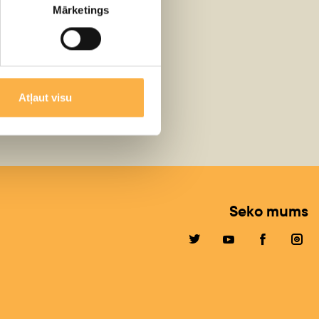
Mārketings
tuars
Atļaut visu
Seko mums