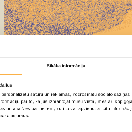
Sīkāka informācija
failus
 personalizētu saturu un reklāmas, nodrošinātu sociālo saziņas l
Jau rīt, 21. maijā, plkst. 10.00 tirdzniecībā būs pieejam
formāciju par to, kā jūs izmantojat mūsu vietni, mēs arī kopīgo
s un analīzes partneriem, kuri to var apvienot ar citu informācij
u pakalpojumus.
Oktobrī gaidāmas visiem iemīļotas izrādes: “Vecmāmiņas pa
un vilks”, “Gangsteromīte" un citas! Kā arī ieskaties teāt
kaka” (7+) , “Kūņoties” (izrāde paredzēta no 9 mēnešu l