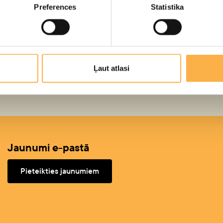
Preferences
Statistika
Lūko pēc biļetēm
https://www.lelluteatris.lv/lv/reper
Atpakaļ
Ļaut atlasi
Jaunumi e-pastā
Pieteikties jaunumiem