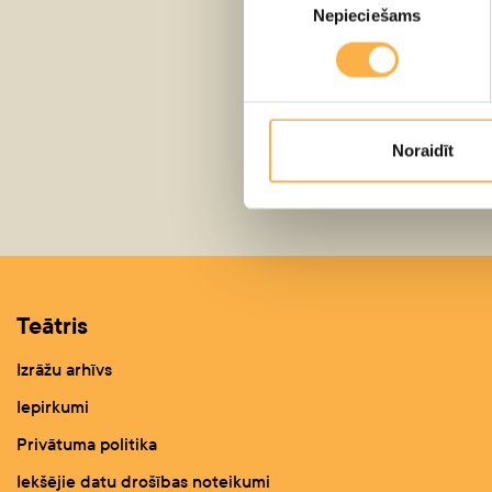
Nepieciešams
izvēle
Noraidīt
Teātris
Izrāžu arhīvs
Iepirkumi
Privātuma politika
Iekšējie datu drošības noteikumi