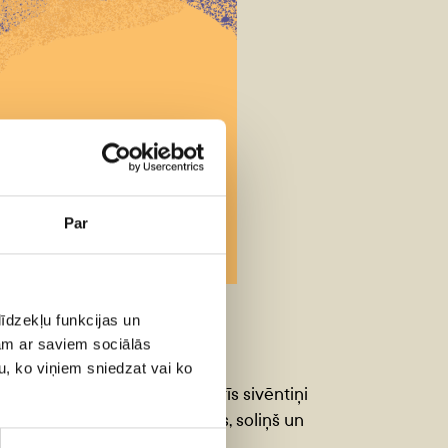
Par
īdzekļu funkcijas un
s OKTOBRA repertuārs!
jam ar saviem sociālās
u, ko viņiem sniedzat vai ko
sakas”, “Tuntuļu Jurītis”, “Trīs sivēntiņi
ra 83. sezonas jaunumos: “Parks, soliņš un
īdz 2 gadu vecumam).