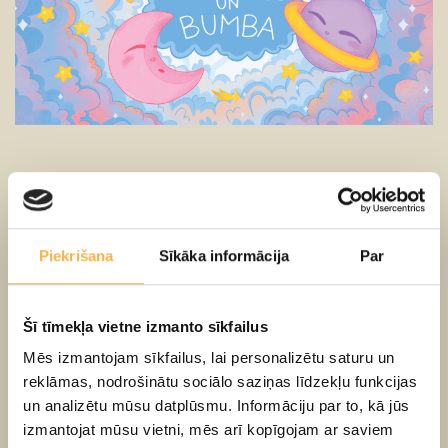
Top otrā interaktīvā izrāde mazuļiem Kamerzālē TĪRS
ZOBIŅŠ UN BUMBA
Piekrišana
Sīkāka informācija
Par
Saulītei izlīdis pirmais zobiņš. Mākonītim jau ir zobiņi –
veseli divi! Satiksimies teātrī un kopā dosimies zobu
tīrīšanas uzsākšanas piedzīvojumā. Vai tas notiek kā
Šī tīmekļa vietne izmanto sīkfailus
citādāk, ja teātrī? Tas ir tāpat kā mājās - īsts teātris!
Mēs izmantojam sīkfailus, lai personalizētu saturu un
reklāmas, nodrošinātu sociālo saziņas līdzekļu funkcijas
Izrāde būs kā saruna ar bērnu, kā rotaļa - caur sajūtām,
un analizētu mūsu datplūsmu. Informāciju par to, kā jūs
tausti, skaņu, redzes bildēm, caur bērna uztveri
izmantojat mūsu vietni, mēs arī kopīgojam ar saviem
raisīsim interesi par zobu tīrīšanu. Pāri visam - pirmais