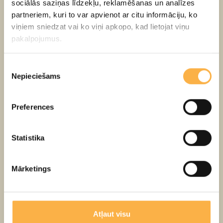
sociālās saziņas līdzekļu, reklamēšanas un analīzes
zobiņš ir liels prieks ģimenei, un šo prieku arī
partneriem, kuri to var apvienot ar citu informāciju, ko
saudzējam un paturam, kopā meklējot, kā mums
viņiem sniedzat vai ko viņi apkopo, kad lietojat viņu
sadraudzēties ar zobu birsti.
pakalpojumus.
RADOŠĀ KOMANDA
Piekrišanas
Nepieciešams
izvēle
Režisore: Dana Avotiņa-Lāce
Maksliniece: Vita Radziņa
Preferences
Muzikālais noformējums: Uģis Jansons-Krastiņš
Ilustrācijas autore: Elvīra Beķere
Statistika
LOMAS
- Rūta Dišlere un Irina Krasta
Mārketings
PIRMIZRĀDE
- 29. martā
Biļetes meklē
ŠEIT
Atļaut visu