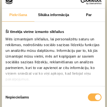
Piekrišana
Sīkāka informācija
Par
Šī tīmekļa vietne izmanto sīkfailus
Mēs izmantojam sīkfailus, lai personalizētu saturu un
Nebijusi iespēja noskatīties satīrisko iestudējumu
reklāmas, nodrošinātu sociālo saziņas līdzekļu funkcijas
pieaugušajiem par leģendāro režisori Tīnu Hercbergu
un analizētu mūsu datplūsmu. Informāciju par to, kā jūs
un leļļu aktiera profesiju.
izmantojat mūsu vietni, mēs arī kopīgojam ar saviem
sociālās saziņas līdzekļu, reklamēšanas un analīzes
partneriem, kuri to var apvienot ar citu informāciju, ko
TIKAI 30. oktobrī
iegādājies biļetes ar 30% atlaidi uz
viņiem sniedzat vai ko viņi apkopo, kad lietojat viņu
“Leģendārā izrāde”
3. novembrī plkst. 18.30.
pakalpojumus.
Pērkot biļeti, spied uz “Izvēlēties atlaidi”, tālāk izvēlies
Piekrišanas
“Atlaižu kods” un ievadi atlaižu kodu:
TinaIrLegenda
Nepieciešams
izvēle
Vai zvani uz kasi, nosauc kodu un arī saņem atlaidi.