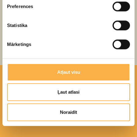
Preferences
Biļetes atradīsi
ŠEIT
Statistika
Atpakaļ
Mārketings
Atļaut visu
Teātris
Izrāžu arhīvs
Ļaut atlasi
Iepirkumi
Privātuma politika
Noraidīt
Iekšējie datu drošības noteikumi