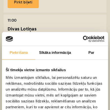
Pirkt biļeti
11:00
Divas Lotiņas
Mazā zāle 1h 25min
5+
Piekrišana
Sīkāka informācija
Par
20,00 EUR
Pirkt biļeti
Šī tīmekļa vietne izmanto sīkfailus
Mēs izmantojam sīkfailus, lai personalizētu saturu un
reklāmas, nodrošinātu sociālo saziņas līdzekļu funkcijas
14:00
un analizētu mūsu datplūsmu. Informāciju par to, kā jūs
Lote no Izgudrotāju ciema
izmantojat mūsu vietni, mēs arī kopīgojam ar saviem
sociālās saziņas līdzekļu, reklamēšanas un analīzes
Lielā zāle 1h 20min
partneriem, kuri to var apvienot ar citu informāciju, ko