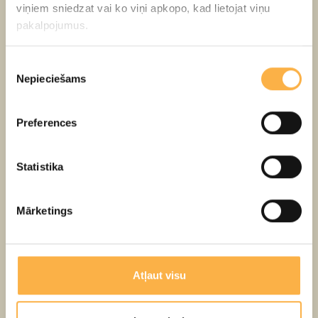
4+
Pieejams tiflotehniskais pavadījums
viņiem sniedzat vai ko viņi apkopo, kad lietojat viņu
pakalpojumus.
12,00 - 25,00 EUR
Piekrišanas
Pirkt biļeti
Nepieciešams
izvēle
14:00
Preferences
Divas Lotiņas
Statistika
Mazā zāle 1h 25min
5+
Mārketings
20,00 EUR
Pirkt biļeti
Atļaut visu
NOV
AUG
SEP
OKT