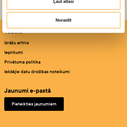
Ļaut atlasi
Noraidīt
Teātris
Izrāžu arhīvs
Iepirkumi
Privātuma politika
Iekšējie datu drošības noteikumi
Jaunumi e-pastā
Pieteikties jaunumiem